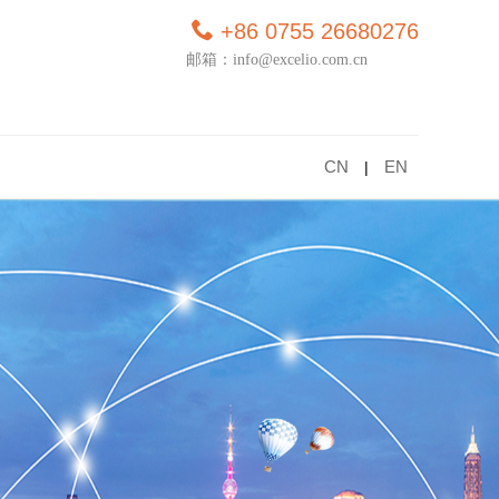
+86 0755 26680276
邮箱：info@excelio.com.cn
CN
EN
|