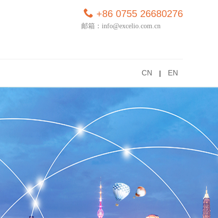
+86 0755 26680276
邮箱：info@excelio.com.cn
CN
EN
|